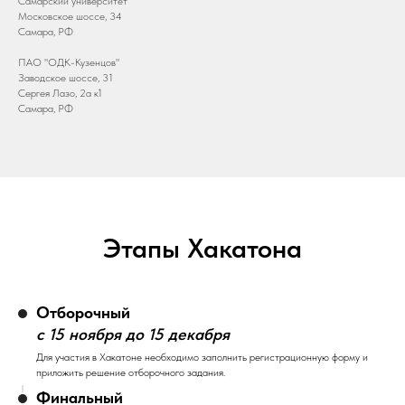
Самарский университет
Московское шоссе, 34
Самара, РФ
ПАО "ОДК-Кузенцов"
Заводское шоссе, 31
Сергея Лазо, 2а к1
Самара, РФ
Этапы Хакатона
Отборочный
с 15 ноября до 15 декабря
Для участия в Хакатоне необходимо заполнить регистрационную форму и
приложить решение отборочного задания.
Финальный