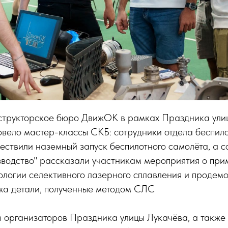
структорское бюро ДвижОК в рамках Праздника ули
овело мастер-классы СКБ: сотрудники отдела беспил
ествили наземный запуск беспилотного самолёта, а с
зводство" рассказали участникам мероприятия о при
ологии селективного лазерного сплавления и продем
жа детали, полученные методом СЛС
 организаторов Праздника улицы Лукачёва, а также