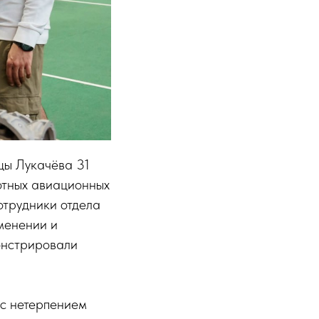
цы Лукачёва 31
отных авиационных
отрудники отдела
менении и
онстрировали
 с нетерпением