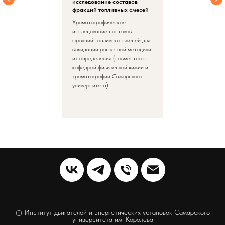
исследование составов
фракций топливных смесей
Хроматографическое
исследование составов
фракций топливных смесей для
валидации расчетной методики
их определения (совместно с
кафедрой физической химии и
хроматографии Самарского
университета)
© Институт двигателей и энергетических установок Самарского
университета им. Королева